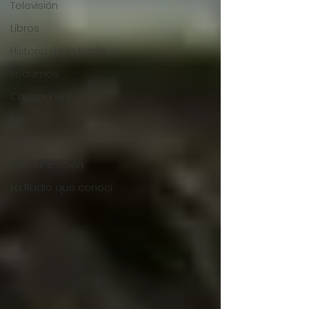
Televisión
Libros
Historia de la Radio
Podemos
Cadena SER
RNE
Prensa
Comunicación
La Radio que conocí