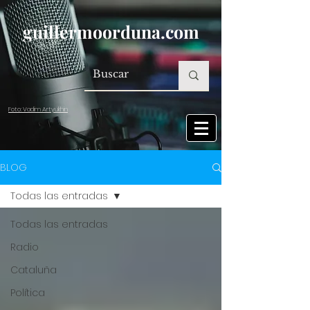
guillermoorduna.com
Foto: Vadim Artyukhin
BLOG
Todas las entradas
Todas las entradas
Radio
Cataluña
Política