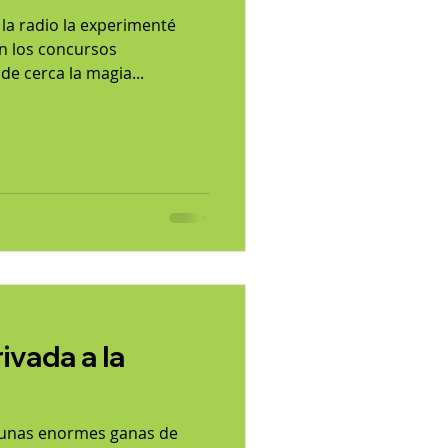
 la radio la experimenté
en los concursos
e cerca la magia...
rivada a la
y unas enormes ganas de