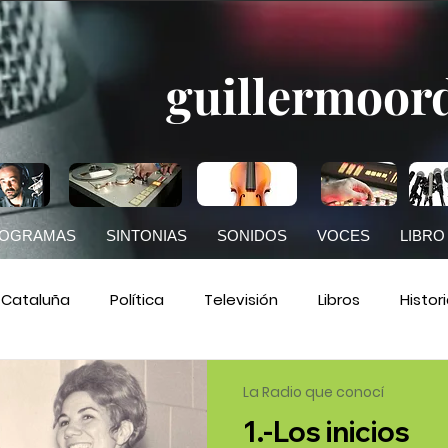
guillermoor
OGRAMAS
SINTONIAS
SONIDOS
VOCES
LIBRO
Cataluña
Política
Televisión
Libros
Histor
RNE
Prensa
Comunicación
La Radio que con
La Radio que conocí
1.-Los inicios