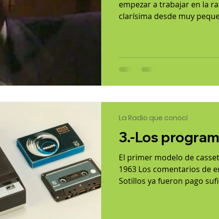
empezar a trabajar en la r
clarísima desde muy pequeñ
La Radio que conocí
3.-Los program
El primer modelo de casset
1963 Los comentarios de en
Sotillos ya fueron pago sufi