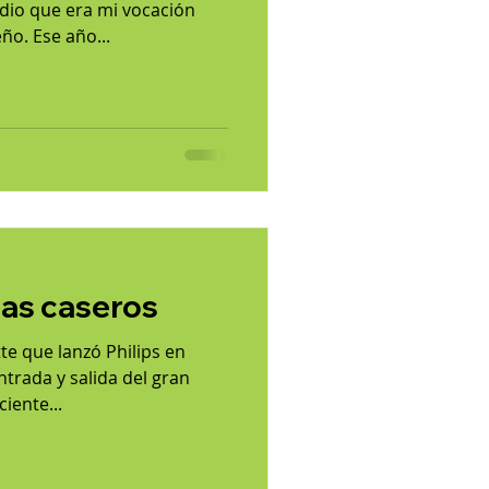
adio que era mi vocación
o. Ese año...
as caseros
te que lanzó Philips en
trada y salida del gran
ciente...