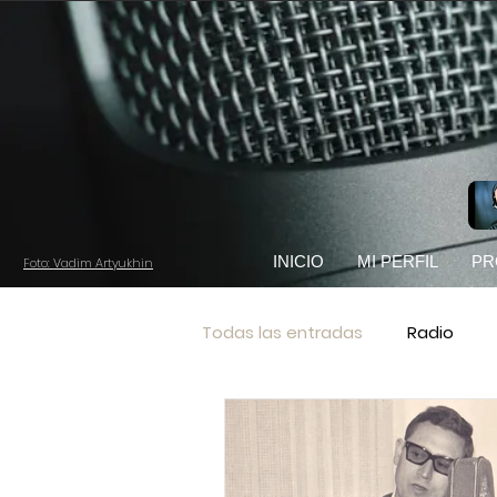
INICIO
MI PERFIL
PR
Foto: Vadim Artyukhin
Todas las entradas
Radio
Podemos
Cadena SER