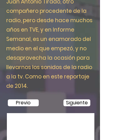
Juan Antonio Tirado, otro
compañero procedente de la
radio, pero desde hace muchos
años en TVE, y en Informe
Semanal, es un enamorado del
medio en el que empezó, y no
desaprovecha la ocasión para
llevarnos los sonidos de la radio
a la tv. Como en este reportaje
de 2014.
Previo
Siguiente