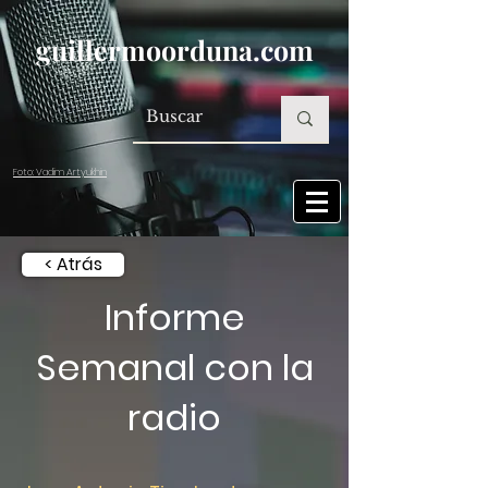
guillermoorduna.com
Foto: Vadim Artyukhin
< Atrás
Informe
Semanal con la
radio