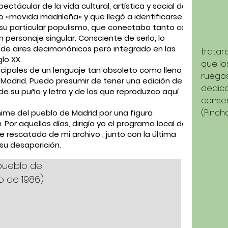
ctácular de la vida cultural, artística y social de
 «movida madrileña» y que llegó a identificarse
y su particular populismo, que conectaba tanto con
personaje singular. Consciente de serlo, lo
 de aires decimonónicos pero integrado en las
tratar
lo XX.
que lo
cipales de un lenguaje tan obsoleto como lleno de
ruegos
 Madrid. Puedo presumir de tener una edición de
dedica
de su puño y letra y de los que reproduzco aquí
conser
(Pinch
me del pueblo de Madrid por una figura
 Por aquellos días, dirigía yo el programa local de
e rescatado de mi archivo , junto con la última
su desaparición.
pueblo de 
o de 1986)