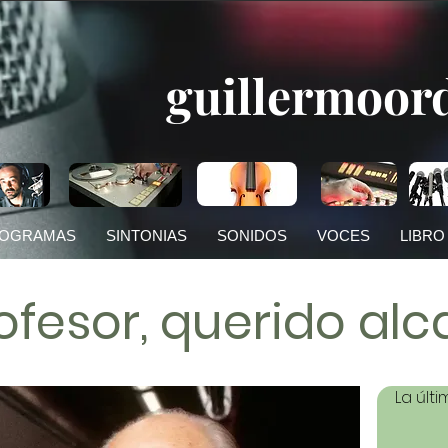
guillermoor
OGRAMAS
SINTONIAS
SONIDOS
VOCES
LIBRO
ofesor, querido alc
La últ