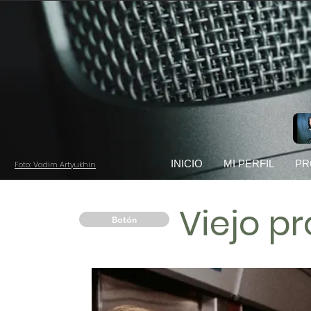
INICIO
MI PERFIL
PR
Foto: Vadim Artyukhin
Viejo pr
Botón