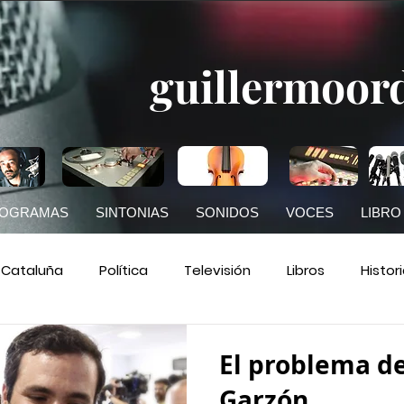
guillermoor
OGRAMAS
SINTONIAS
SONIDOS
VOCES
LIBRO
Cataluña
Política
Televisión
Libros
Histor
RNE
Prensa
Comunicación
La Radio que con
El problema de
Garzón