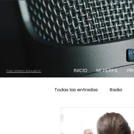
INICIO
MI PERFIL
PR
Foto: Vadim Artyukhin
Todas las entradas
Radio
Podemos
Cadena SER