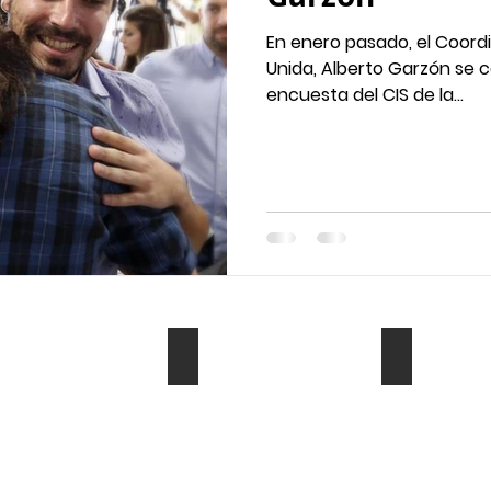
En enero pasado, el Coordi
Unida, Alberto Garzón se c
encuesta del CIS de la...
es
Sonidos
Mi Libro
ófonos
MESA
libro
DE
El
MEZCLAS
Periodista
DE
de
RADIO
Radio
de
Guillermo