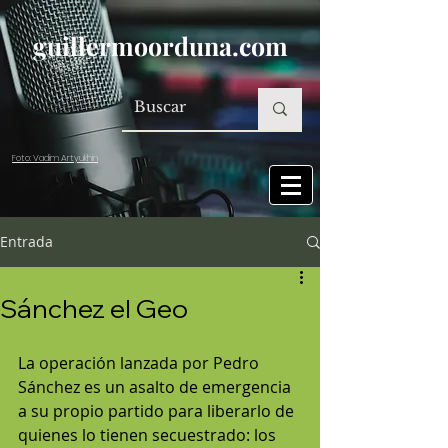
guillermoorduna.com
Foto: Vadim Artyukhin
Entrada
Sánchez el Geo
La operación lanzada por Pedro 
Sánchez es un asalto de emergencia 
a su propio partido para liberarlo de 
quienes lo tienen secuestrado: los 