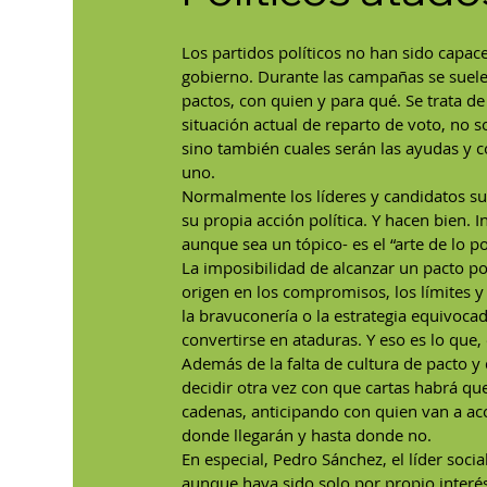
Los partidos políticos no han sido capa
gobierno. Durante las campañas se suele 
pactos, con quien y para qué. Se trata de
situación actual de reparto de voto, no 
sino también cuales serán las ayudas y 
uno.
Normalmente los líderes y candidatos suel
su propia acción política. Y hacen bien. In
aunque sea un tópico- es el “arte de lo po
La imposibilidad de alcanzar un pacto por
origen en los compromisos, los límites 
la bravuconería o la estrategia equivoca
convertirse en ataduras. Y eso es lo que,
Además de la falta de cultura de pacto y
decidir otra vez con que cartas habrá qu
cadenas, anticipando con quien van a aco
donde llegarán y hasta donde no.
En especial, Pedro Sánchez, el líder social
aunque haya sido solo por propio interés