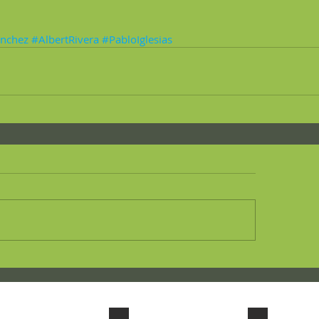
nchez
#AlbertRivera
#PabloIglesias