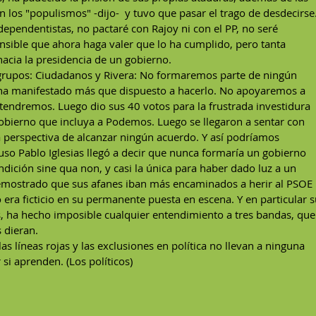
 los "populismos" -dijo-  y tuvo que pasar el trago de desdecirse.
dependentistas, no pactaré con Rajoy ni con el PP, no seré 
nsible que ahora haga valer que lo ha cumplido, pero tanta 
acia la presidencia de un gobierno.
grupos: Ciudadanos y Rivera: No formaremos parte de ningún 
ha manifestado más que dispuesto a hacerlo. No apoyaremos a 
tendremos. Luego dio sus 40 votos para la frustrada investidura 
 gobierno que incluya a Podemos. Luego se llegaron a sentar con 
 perspectiva de alcanzar ningún acuerdo. Y así podríamos 
so Pablo Iglesias llegó a decir que nunca formaría un gobierno 
ndición sine qua non, y casi la única para haber dado luz a un 
demostrado que sus afanes iban más encaminados a herir al PSOE 
 era ficticio en su permanente puesta en escena. Y en particular s
s, ha hecho imposible cualquier entendimiento a tres bandas, que
 dieran.
las líneas rojas y las exclusiones en política no llevan a ninguna 
 si aprenden. (Los políticos)