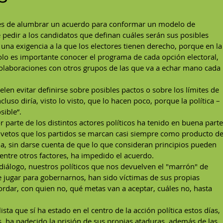
ces de alumbrar un acuerdo para conformar un modelo de 
pedir a los candidatos que definan cuáles serán sus posibles 
 una exigencia a la que los electores tienen derecho, porque en la
solo es importante conocer el programa de cada opción electoral, 
colaboraciones con otros grupos de las que va a echar mano cada 
en evitar definirse sobre posibles pactos o sobre los límites de 
cluso diría, visto lo visto, que lo hacen poco, porque la política –
sible”. 
 parte de los distintos actores políticos ha tenido en buena parte
y vetos que los partidos se marcan casi siempre como producto de
da, sin darse cuenta de que lo que consideran principios pueden 
 entre otros factores, ha impedido el acuerdo.
 diálogo, nuestros políticos que nos devuelven el "marrón" de 
e jugar para gobernarnos, han sido víctimas de sus propias 
rdar, con quien no, qué metas van a aceptar, cuáles no, hasta 
ista que sí ha estado en el centro de la acción política estos días, 
, ha padecido la prisión de sus propias ataduras, además de las 