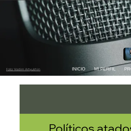
INICIO
MI PERFIL
PR
Foto: Vadim Artyukhin
Políticos atado